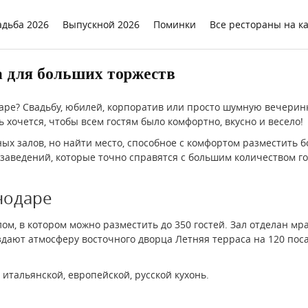
адьба 2026
Выпускной 2026
Поминки
Все рестораны на к
а для больших торжеств
ре? Свадьбу, юбилей, корпоратив или просто шумную вечеринк
 хочется, чтобы всем гостям было комфортно, вкусно и весело!
ых залов, но найти место, способное с комфортом разместить бо
 заведений, которые точно справятся с большим количеством г
снодаре
м, в котором можно разместить до 350 гостей. Зал отделан мр
дают атмосферу восточного дворца Летняя терраса на 120 поса
итальянской, европейской, русской кухонь.